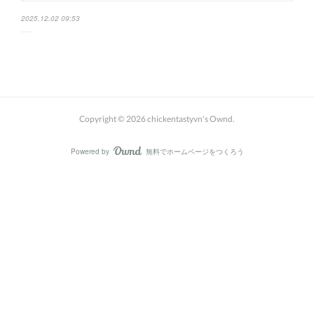
2025.12.02 09:53
Copyright ©
2026
chickentastyvn's Ownd
.
Powered by
無料でホームページをつくろう
AmebaOwnd
フォロー